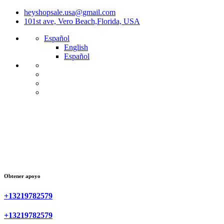
heyshopsale.usa@gmail.com
101st ave, Vero Beach,Florida, USA
Español
English
Español
Obtener apoyo
+13219782579
+13219782579